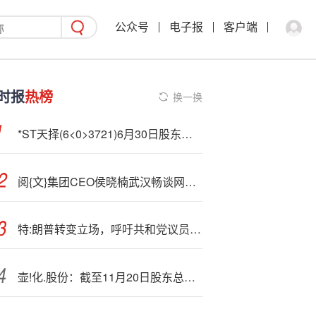
公众号
电子报
客户端
时报
热榜
换一换
*ST天择(6<0>3721)6月30日股东户数1.63万户，较上期减少36.73%
阅{文}集团CEO侯晓楠武汉畅谈网络文学四大新趋势
特:朗普转变立场，呼吁共和党议员投票支持公布爱泼斯坦档案
壶!化.股份：截至11月20日股东总户数16020户