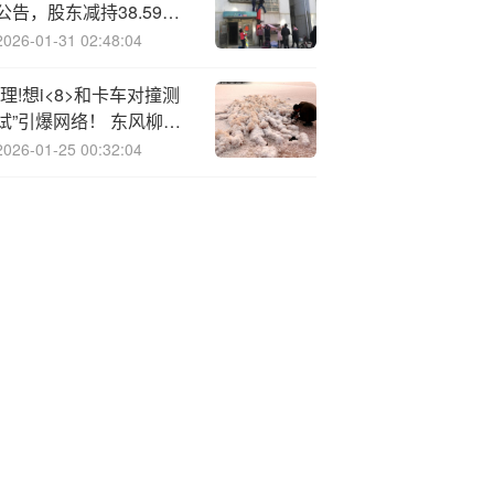
公告，股东减持38.59万
股
2026-01-31 02:48:04
“理!想i<8>和卡车对撞测
试”引爆网络！ 东风柳
汽：已构成严重侵权！
2026-01-25 00:32:04