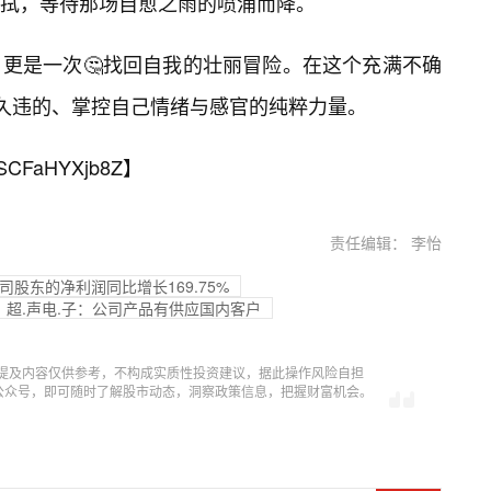
拭，等待那场自愈之雨的喷涌而降。
，更是一次🤔找回自我的壮丽冒险。在这个充满不确
份久违的、掌控自己情绪与感官的纯粹力量。
SCFaHYXjb8Z
】
责任编辑： 李怡
司股东的净利润同比增长169.75%
超.声电.子：公司产品有供应国内客户
提及内容仅供参考，不构成实质性投资建议，据此操作风险自担
信公众号，即可随时了解股市动态，洞察政策信息，把握财富机会。