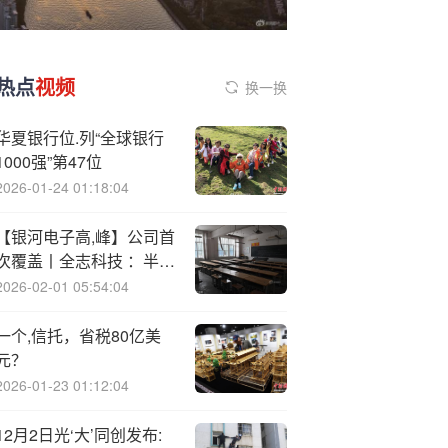
热点
视频
换一换
华夏银行位.列“全球银行
1000强”第47位
2026-01-24 01:18:04
【银河电子高,峰】公司首
次覆盖丨全志科技 ：半年
报业绩向好，下游需求逐
2026-02-01 05:54:04
步回暖
一个,信托，省税80亿美
元？
2026-01-23 01:12:04
12月2日光‘大’同创发布: