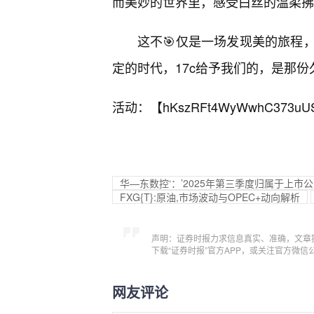
而美妙的世界里，感受白丝的温柔拂
这不🎯仅是一场发现美的旅程
定的时代，17c给予我们的，是那
活动：【
hKszRFt4WyWwhC373uU
华—东数控‘：’2025年第三季度归属于上市公
FXG{T}:原油,市场波动与OPEC+动向解析
声明：证券时报力求信息真实、准确，文章
下载“证券时报”官方APP，或关注官方微
网友评论