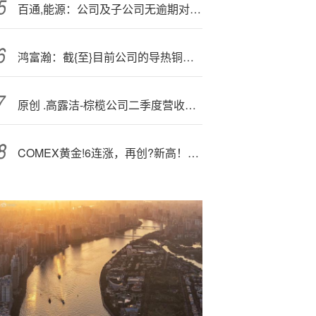
百通,能源：公司及子公司无逾期对外担保
鸿富瀚：截{至}目前公司的导热铜管产品与努比亚手机无合作关系
原创 .高露洁-棕榄公司二季度营收达51.1亿美元
COMEX黄金!6连涨，再创?新高！资金逆行加仓，有色龙头ETF（159876）随市回调，获资金实时净申购2820万份！